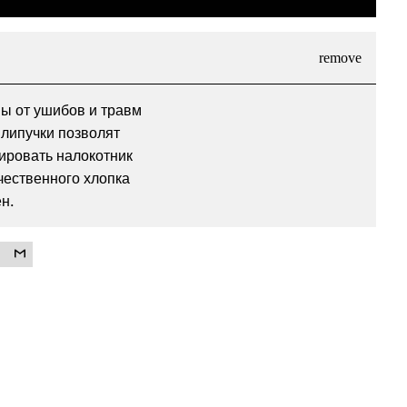
вы от ушибов и травм
 липучки позволят
сировать налокотник
чественного хлопка
н.