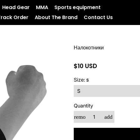
Head Gear
MMA
Sports equipment
Track Order
About The Brand
Contact Us
Налокотники
$10 USD
Size:
S
Quantity
remove
add